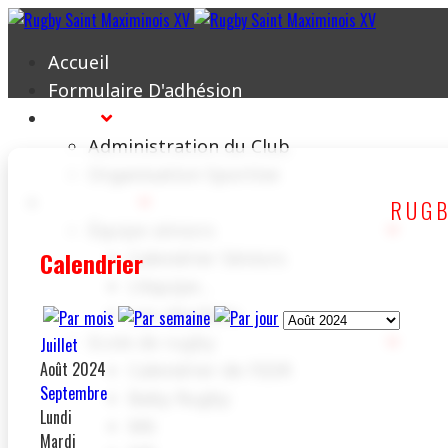
Accueil
Formulaire D'adhésion
Le Club
Administration du Club
Organisation Sportive
Les Équipes
RUGB
Équipe séniors
Calendrier
Calendrier Séniors
L'équipe...
Les résultats
Ecole de rugby
Juillet
Août 2024
Calendrier de l'EDR
Septembre
Baby Rugby
Lundi
M6
Mardi