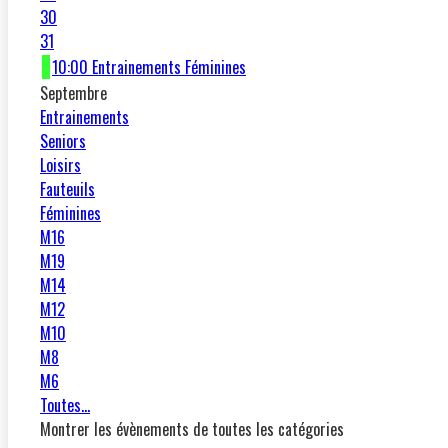
30
31
10:00 Entrainements Féminines
Septembre
Entrainements
Seniors
Loisirs
Fauteuils
Féminines
M16
M19
M14
M12
M10
M8
M6
Toutes…
Montrer les évènements de toutes les catégories