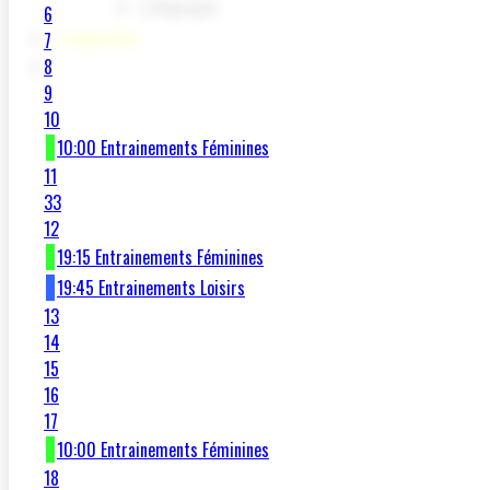
L'équipe
6
L'agenda
7
8
Contact Et Accès
9
10
10:00 Entrainements Féminines
11
33
12
19:15 Entrainements Féminines
19:45 Entrainements Loisirs
13
14
15
16
17
10:00 Entrainements Féminines
18