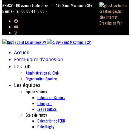
RSMXV - 110 avenue Emile Olivier, 83470 Saint Maximin la Ste
Baume - Tél: 06 83 44 18 68 -
Accueil
Formulaire d'adhésion
Le Club
Administration du Club
Organisation Sportive
Les équipes
Équipe séniors
Calendrier Séniors
L'équipe...
Les résultats
Ecole de rugby
Calendrier de l'EDR
Baby Rugby