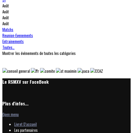
Août
Août
Août
Août
Matchs
Reunion-Evenements
Entrainements
Toutes…
Montrer les évènements de toutes les catégories
Le RSMXV sur FaceBook
Plus d'infos...
Open menu
Livret D'accueil
Les partenaires