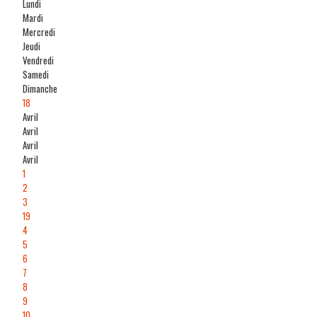
Lundi
Mardi
Mercredi
Jeudi
Vendredi
Samedi
Dimanche
18
Avril
Avril
Avril
Avril
1
2
3
19
4
5
6
7
8
9
10