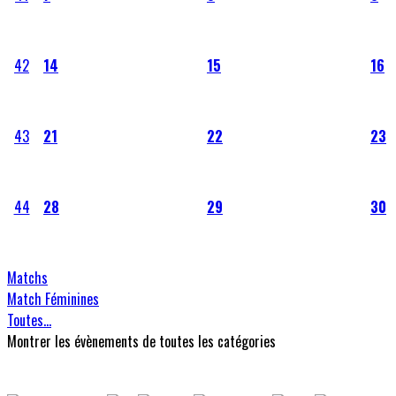
42
14
15
16
43
21
22
23
44
28
29
30
Matchs
Match Féminines
Toutes…
Montrer les évènements de toutes les catégories