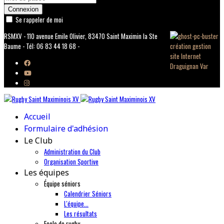
Connexion
Se rappeler de moi
RSMXV - 110 avenue Emile Olivier, 83470 Saint Maximin la Ste
Baume - Tél: 06 83 44 18 68 -
Accueil
Formulaire d'adhésion
Le Club
Administration du Club
Organisation Sportive
Les équipes
Équipe séniors
Calendrier Séniors
L'équipe...
Les résultats
Ecole de rugby