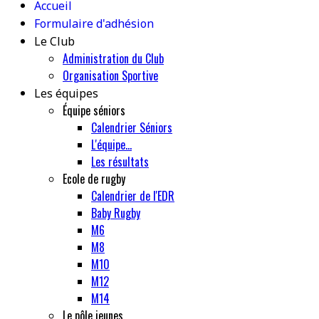
Accueil
Formulaire d'adhésion
Le Club
Administration du Club
Organisation Sportive
Les équipes
Équipe séniors
Calendrier Séniors
L'équipe...
Les résultats
Ecole de rugby
Calendrier de l'EDR
Baby Rugby
M6
M8
M10
M12
M14
Le pôle jeunes